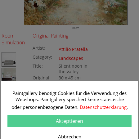
30 cm
Room
Original Painting
Simulation
Artist:
Attilio Pratella
Category:
Landscapes
Title:
Silent noon in
the valley
Original
30 x 45 cm
Dimension:
Method:
Oil/Canvas
Painting ID:
Paintgallery benötigt Cookies für die Verwendung des
K070936
Webshops. Paintgallery speichert keine statistische
oder personenbezogene Daten.
Datenschutzerklärung
.
Akteptieren
Abbrechen