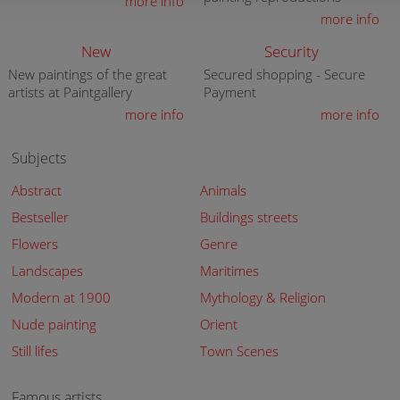
more info
more info
New
Security
New paintings of the great
Secured shopping - Secure
artists at Paintgallery
Payment
more info
more info
Subjects
Abstract
Animals
Bestseller
Buildings streets
Flowers
Genre
Landscapes
Maritimes
Modern at 1900
Mythology & Religion
Nude painting
Orient
Still lifes
Town Scenes
Famous artists