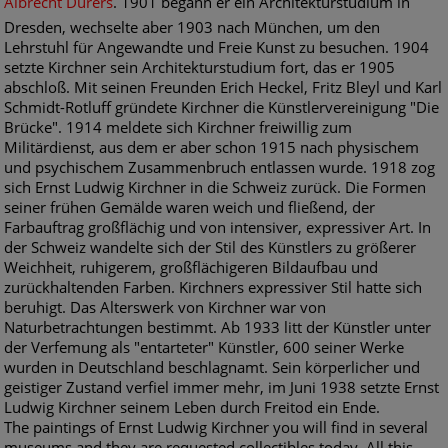
Albrecht Dürers
. 1901 begann er ein Architekturstudium in
Dresden, wechselte aber 1903 nach München, um den
Lehrstuhl für Angewandte und Freie Kunst zu besuchen. 1904
setzte Kirchner sein Architekturstudium fort, das er 1905
abschloß. Mit seinen Freunden Erich Heckel, Fritz Bleyl und Karl
Schmidt-Rotluff gründete Kirchner die Künstlervereinigung "Die
Brücke". 1914 meldete sich Kirchner freiwillig zum
Militärdienst, aus dem er aber schon 1915 nach physischem
und psychischem Zusammenbruch entlassen wurde. 1918 zog
sich Ernst Ludwig Kirchner in die Schweiz zurück. Die Formen
seiner frühen Gemälde waren weich und fließend, der
Farbauftrag großflächig und von intensiver, expressiver Art. In
der Schweiz wandelte sich der Stil des Künstlers zu größerer
Weichheit, ruhigerem, großflächigeren Bildaufbau und
zurückhaltenden Farben. Kirchners expressiver Stil hatte sich
beruhigt. Das Alterswerk von Kirchner war von
Naturbetrachtungen bestimmt. Ab 1933 litt der Künstler unter
der Verfemung als "entarteter" Künstler, 600 seiner Werke
wurden in Deutschland beschlagnamt. Sein körperlicher und
geistiger Zustand verfiel immer mehr, im Juni 1938 setzte Ernst
Ludwig Kirchner seinem Leben durch Freitod ein Ende.
The paintings of Ernst Ludwig Kirchner you will find in several
museums and they are requested collectibles today. All this