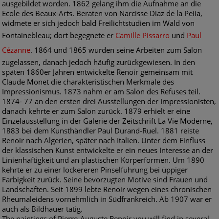
ausgebildet worden. 1862 gelang ihm die Aufnahme an die
Ecole des Beaux-Arts. Beraten von Narcisse Diaz de la Peiia,
widmete er sich jedoch bald Freilichtstudien im Wald von
Fontainebleau; dort begegnete er
Camille Pissarro
und
Paul
Cézanne
. 1864 und 1865 wurden seine Arbeiten zum Salon
zugelassen, danach jedoch häufig zurückgewiesen. In den
späten 1860er Jahren entwickelte Renoir gemeinsam mit
Claude Monet die charakteristischen Merkmale des
Impressionismus. 1873 nahm er am Salon des Refuses teil.
1874- 77 an den ersten drei Ausstellungen der Impressionisten,
danach kehrte er zum Salon zurück. 1879 erhielt er eine
Einzelausstellung in der Galerie der Zeitschrift La Vie Moderne,
1883 bei dem Kunsthändler Paul Durand-Ruel. 1881 reiste
Renoir nach Algerien, später nach Italien. Unter dem Einfluss
der klassischen Kunst entwickelte er ein neues Interesse an der
Linienhaftigkeit und an plastischen Körperformen. Um 1890
kehrte er zu einer lockereren Pinselführung bei üppiger
Farbigkeit zurück. Seine bevorzugten Motive sind Frauen und
Landschaften. Seit 1899 lebte Renoir wegen eines chronischen
Rheumaleidens vornehmlich in Südfrankreich. Ab 1907 war er
auch als Bildhauer tätig.
The paintings of Pierre-Auguste Renoir you will find in several