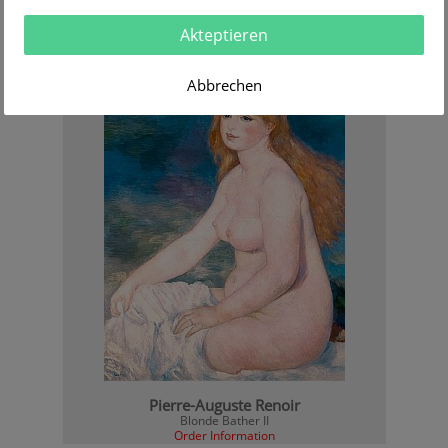
Pierre-Auguste Renoir
Bathing woman drying off her foot
Akteptieren
Order Information
Abbrechen
Pierre-Auguste Renoir
Blonde Bather II
Order Information