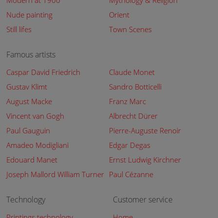
Modern at 1900
Mythology & Religion
Nude painting
Orient
Still lifes
Town Scenes
Famous artists
Caspar David Friedrich
Claude Monet
Gustav Klimt
Sandro Botticelli
August Macke
Franz Marc
Vincent van Gogh
Albrecht Dürer
Paul Gauguin
Pierre-Auguste Renoir
Amadeo Modigliani
Edgar Degas
Edouard Manet
Ernst Ludwig Kirchner
Joseph Mallord William Turner
Paul Cézanne
Technology
Customer service
Printings technology
Home