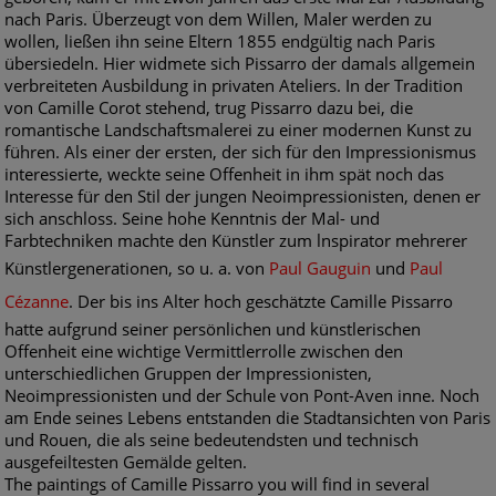
nach Paris. Überzeugt von dem Willen, Maler werden zu
wollen, ließen ihn seine Eltern 1855 endgültig nach Paris
übersiedeln. Hier widmete sich Pissarro der damals allgemein
verbreiteten Ausbildung in privaten Ateliers. In der Tradition
von Camille Corot stehend, trug Pissarro dazu bei, die
romantische Landschaftsmalerei zu einer modernen Kunst zu
führen. Als einer der ersten, der sich für den Impressionismus
interessierte, weckte seine Offenheit in ihm spät noch das
Interesse für den Stil der jungen Neoimpressionisten, denen er
sich anschloss. Seine hohe Kenntnis der Mal- und
Farbtechniken machte den Künstler zum lnspirator mehrerer
Künstlergenerationen, so u. a. von
Paul Gauguin
und
Paul
Cézanne
. Der bis ins Alter hoch geschätzte Camille Pissarro
hatte aufgrund seiner persönlichen und künstlerischen
Offenheit eine wichtige Vermittlerrolle zwischen den
unterschiedlichen Gruppen der Impressionisten,
Neoimpressionisten und der Schule von Pont-Aven inne. Noch
am Ende seines Lebens entstanden die Stadtansichten von Paris
und Rouen, die als seine bedeutendsten und technisch
ausgefeiltesten Gemälde gelten.
The paintings of Camille Pissarro you will find in several