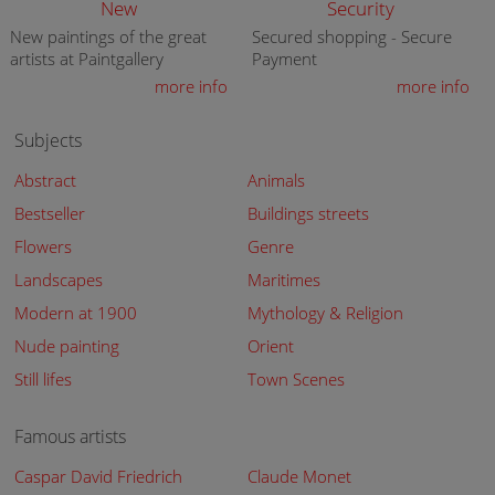
New
Security
New paintings of the great
Secured shopping - Secure
artists at Paintgallery
Payment
more info
more info
Subjects
Abstract
Animals
Bestseller
Buildings streets
Flowers
Genre
Landscapes
Maritimes
Modern at 1900
Mythology & Religion
Nude painting
Orient
Still lifes
Town Scenes
Famous artists
Caspar David Friedrich
Claude Monet