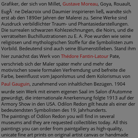
Grafiker, der sich von Millet,
Gustave Moreau
, Goya, Rouault,
EugÃ¨ne Delacroix und Daumier inspirieren ließ, wandte sich
erst ab den 1890er Jahren der Malerei zu. Seine Werke sind
Ausdruck verbildlichter Traum- und Phantasiedarstellungen.
Die surrealen schwarzen Kohlezeichnungen, die Noirs, und die
verrätselten Buchillustrationen zu E. A. Poe wurden wie seine
religiösen und mythologischen Stoffe für die Symbolisten zum
Vorbild. Bedeutend sind auch seine Blumenstilleben. Stand ihm
hier zunächst das Werk von
Thédore Fantin-Latour
Pate,
verschrieb sich der Maler später mehr und mehr der
motivischen sowie formalen Verfremdung und befreite die
Farbe, beeinflusst vom Japonlsmus und dem Kolorismus von
Paul Gauguin
, zunehmend von inhaltlichen Bezügen. 1904
wurde sein Werk mit einem eigenen Saal im Salon d'Automne
gewürdigt, die internationale Anerkennung folgte 1913 auf der
Armory Show in den USA. Odilon Redon gilt heute als einer der
bedeutendsten Symbolisten des 19. Jahrhunderts.
The paintings of Odilon Redon you will find in several
museums and they are requested collectibles today. All this
paintings you can order from paintgallery as high-quality,
unicate fine art prints on original artist canvas or handmade