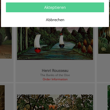
Akteptieren
Abbrechen
Henri Rousseau
The Banks of the Oise
Order Information