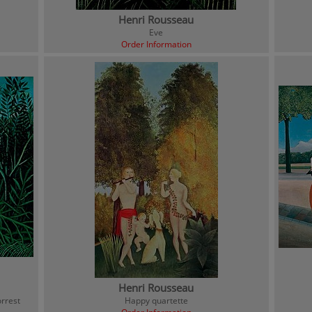
Henri Rousseau
Eve
Order Information
Henri Rousseau
orrest
Happy quartette