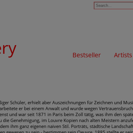
ery
Bestseller
Artists
iger Schüler, erhielt aber Auszeichnungen für Zeichnen und Musi
 arbeitete er bei einem Anwalt und wurde wegen Vertrauensbruch
ienst und war seit 1871 in Paris beim Zoll tätig, was ihm den spä
au die Genehmigung, im Louvre Kopien nach alten Meistern anzufe
dem ihm ganz eigenen naiven Stil. Porträts, städtische Landschaf
zen gewesen zu sein - bestimmen sein Oeuvre. 1885 stellte er sein